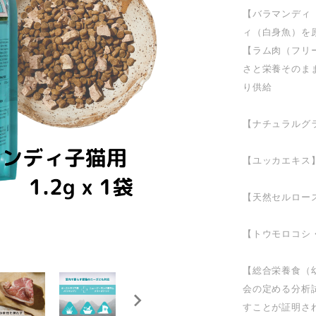
【バラマンディ
ィ（白身魚）
【ラム肉（フリ
さと栄養そのま
り供給
【ナチュラルグ
【ユッカエキス
【天然セルロー
【トウモロコシ
【総合栄養食（
会の定める分析
すことが証明さ