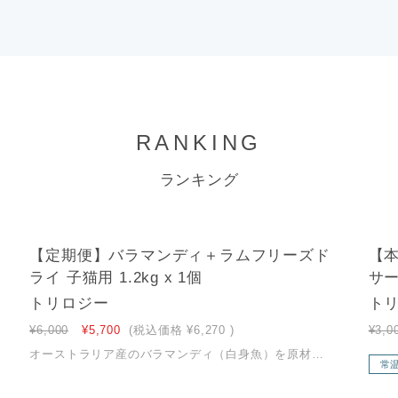
RANKING
ランキング
2
3
【定期便】バラマンディ＋ラムフリーズド
【
ライ 子猫用 1.2kg x 1個
サー
トリロジー
トリ
¥6,000
¥5,700
(税込価格
¥6,270
)
¥3,0
オーストラリア産のバラマンディ（白身魚）を原材料の1番目に使用したカリカリの粒に、フリーズドライのラム肉をたっぷり入れたキャットフード。肉食である愛猫の本能を満たします。 【バラマンディ（白身魚）が原材料の1番目】オーストラリア産のバラマンディ（白身魚）を原材料の1番目に使用。 【ラム肉（フリーズドライ）】ニュージーランド産ラム肉を加熱せず美味しさと栄養そのままのフリーズドライに。愛猫が本能的に求める栄養をしっかり供給 【ナチュラルグラス】食物繊維が消化機能の健康維持をサポート 【ユッカエキス】健康を維持し、尿の臭い軽減を助ける 【天然セルロース】天然セルロース（食物繊維）が、毛玉の形成を抑える 【トウモロコシ・小麦・大豆・合成着色料・合成保存料不使用】 【総合栄養食（幼猫、妊娠授乳期)】この商品は、ペットフード公正取引協議会の定める分析試験の結果、幼猫、妊娠授乳期用の総合栄養食の基準を満たすことが証明されています。AAFCO（米国飼料検査官協会）の幼猫、妊娠・授乳期の基準をクリア
常