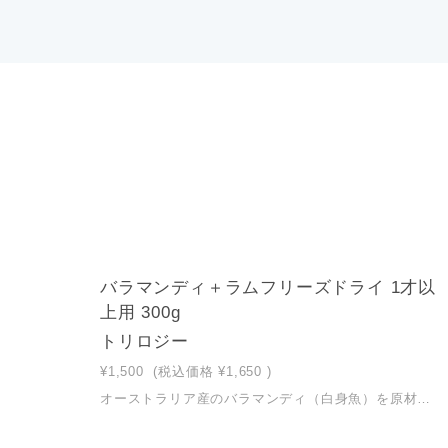
1
バラマンディ＋ラムフリーズドライ 1才以
上用 300g
トリロジー
¥1,500
(税込価格
¥1,650
)
オーストラリア産のバラマンディ（白身魚）を原材料の1番目に使用したカリカリの粒に、フリーズドライのラム肉をたっぷり入れたキャットフード。肉食である愛猫の本能を満たします。 【バラマンディ（白身魚）が原材料の1番目】オーストラリア産のバラマンディ（白身魚）を原材料の1番目に使用。 【ラム肉（フリーズドライ）】ニュージーランド産ラム肉を加熱せず美味しさと栄養そのままのフリーズドライに。愛猫が本能的に求める栄養をしっかり供給 【ナチュラルグラス】食物繊維が消化機能の健康維持をサポート 【ユッカエキス】健康を維持し、尿の臭い軽減を助ける 【天然セルロース】天然セルロース（食物繊維）が、毛玉の形成を抑える 【トウモロコシ・小麦・大豆・合成着色料・合成保存料不使用】 【総合栄養食（成猫用)】この商品は、ペットフード公正取引協議会の定める分析試験の結果、成猫用の総合栄養食の基準を満たすことが証明されています。AAFCO（米国飼料検査官協会）の成猫用の基準をクリア