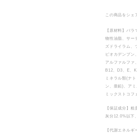
この商品をシェ
【原材料】バラ
物性油脂、サー
ズドライラム、
ピオカデンプン
アルファルファ、
B12、D3、E
ミネラル類(ナ
ン、亜鉛)、ア
ミックストコフ
【保証成分】粗蛋
灰分12.0%以下
【代謝エネルギー】3