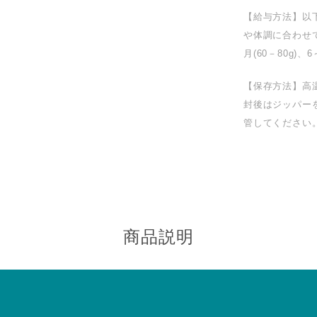
【給与方法】以
や体調に合わせて
月(60－80g)、6
【保存方法】高
封後はジッパー
管してください
商品説明