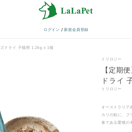
/
ログイン
新規会員登録
イ 子猫用 1.2kg x 1個
トリロジー
【定期便
ドライ 子猫
トリロジー
オーストラリア
カリの粒に、フ
食である愛猫の