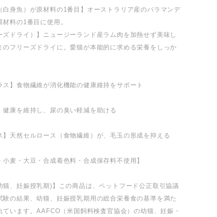
（白身魚）が原材料の1番目】オーストラリア産のバラマンデ
を原材料の1番目に使用。
ーズドライ）】ニュージーランド産ラム肉を加熱せず美味し
まのフリーズドライに。愛猫が本能的に求める栄養をしっか
ラス】食物繊維が消化機能の健康維持をサポート
】健康を維持し、尿の臭い軽減を助ける
ス】天然セルロース（食物繊維）が、毛玉の形成を抑える
・小麦・大豆・合成着色料・合成保存料不使用】
幼猫、妊娠授乳期)】この商品は、ペットフード公正取引協議
試験の結果、幼猫、妊娠授乳期用の総合栄養食の基準を満た
れています。AAFCO（米国飼料検査官協会）の幼猫、妊娠・