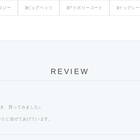
ロジー
ピュアペッツ
アイボリーコート
ドッグシー
REVIEW
ただき、買ってみました♪
！
カリと混ぜてあげています。