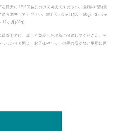
下を目安に1日2回位に分けて与えてください。愛猫の活動量
適宜調整してください。離乳期～3ヶ月(50－60g)、3～6ヶ
～12ヶ月(80g)
温多湿を避け、涼しく乾燥した場所に保管してください。開
をしっかりと閉じ、お子様やペットの手の届かない場所に保
。