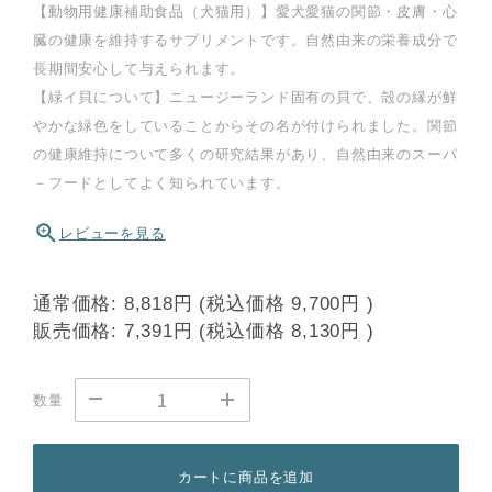
【動物用健康補助食品（犬猫用）】愛犬愛猫の関節・皮膚・心
臓の健康を維持するサプリメントです。自然由来の栄養成分で
長期間安心して与えられます。
【緑イ貝について】ニュージーランド固有の貝で、殻の縁が鮮
やかな緑色をしていることからその名が付けられました。関節
の健康維持について多くの研究結果があり、自然由来のスーパ
－フードとしてよく知られています。
レビューを見る
通常価格:
8,818円
(税込価格
9,700円
)
販売価格:
7,391円
(税込価格
8,130円
)
数量
カートに商品を追加