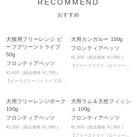
RECOMMEND
おすすめ
犬猫用フリーレンジ ビ
犬用カンガルー 100g
ーフグリーントライプ
フロンティアペッツ
50g
¥1,800
(税込価格
¥1,980
)
フロンティアペッツ
【フリーズドライ（ローフード）】愛犬本来の食性を考えたBARF（バーフ）レシピ。生物学的に適切なローフードです。主食またはトッピングとしてお使いください。 【約85％が肉類】野生のカンガルーの肉と内臓肉（肝臓、肺、心臓）を含み、良質な蛋白質と消化に必要な酵素を摂取できます。 【有機果物と野菜】雑食の性質をもつ愛犬のために、オーストラリア産のオーガニック果物と野菜を丸ごと使用し、必須ビタミン、ミネラル、食物繊維を提供します。 【グレインフリー・GMOフリー】穀類不使用、合成保存料不使用 【総合栄養食（全ライフステージ）】この商品は、ペットフード公正取引協議会の定める分析試験の結果、総合栄養食の基準を満たすことが証明されています。
¥1,600
(税込価格
¥1,760
)
【ビーフグリーントライプ100％】食性に合わせた、理想のおやつを！乾燥したまま、おやつやトッピングで。 【シングルプロテイン】フリーレンジ（放し飼い）の牛のトライプ（胃袋）のフリーズドライ（ローフード）で、シングルプロテイン（単一の蛋白質源）です。 【スーパーフード】消化がよく良質な優れた蛋白質源で、必須アミノ酸、必須脂肪酸（オメガ3・6）、消化酵素、プロバイオティクス、ビタミン類・ミネラル類を含みます。 【間食（トリーツ)】
犬用フリーレンジポーク
犬用ラム＆天然フィッシ
100g
ュ 100g
フロンティアペッツ
フロンティアペッツ
¥1,800
(税込価格
¥1,980
)
¥1,800
(税込価格
¥1,980
)
【フリーズドライ（ローフード）】愛犬本来の食性を考えたBARF（バーフ）レシピ。生物学的に適切なローフードです。主食またはトッピングとしてお使いください。 【ラム肉51％＋天然フィッシュ21％＋ラム内臓肉】フリーレンジ（放し飼い）で牧草飼育されたラム肉51%、 天然フィッシュ21％、ラムトライプ、ラム内臓肉（肝臓、腎臓、心臓、肺）を含み、良質な蛋白質を摂取できます。 【有機果物と野菜】オーストラリア産のオーガニック果物と野菜を丸ごと使用し、必須ビタミン、ミネラル、食物繊維を提供します。 【グレインフリー・GMOフリー】穀類不使用、合成保存料不使用 【総合栄養食（全ライフステージ）】この商品は、ペットフード公正取引協議会の定める分析試験の結果、総合栄養食の基準を満たすことが証明されています。