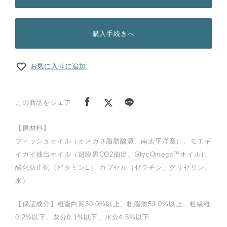
購入手続きへ
お気に入りに追加
この商品をシェア
【原材料】
フィッシュオイル（オメガ３脂肪酸源、南太平洋産）、モエギ
イガイ抽出オイル（超臨界CO2抽出、GlycOmega™オイル)、
酸化防止剤（ビタミンE） カプセル（ゼラチン、グリセリン、
水）
【保証成分】粗蛋白質30.0%以上、粗脂肪53.0%以上、粗繊維
0.2%以下、灰分0.1%以下、水分4.6%以下