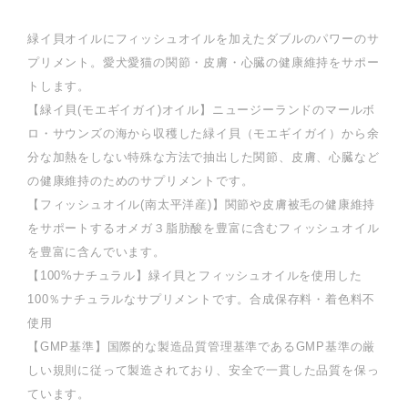
緑イ貝オイルにフィッシュオイルを加えたダブルのパワーのサ
プリメント。愛犬愛猫の関節・皮膚・心臓の健康維持をサポー
トします。
【緑イ貝(モエギイガイ)オイル】ニュージーランドのマールボ
ロ・サウンズの海から収穫した緑イ貝（モエギイガイ）から余
分な加熱をしない特殊な方法で抽出した関節、皮膚、心臓など
の健康維持のためのサプリメントです。
【フィッシュオイル(南太平洋産)】関節や皮膚被毛の健康維持
をサポートするオメガ３脂肪酸を豊富に含むフィッシュオイル
を豊富に含んでいます。
【100%ナチュラル】緑イ貝とフィッシュオイルを使用した
100％ナチュラルなサプリメントです。合成保存料・着色料不
使用
【GMP基準】国際的な製造品質管理基準であるGMP基準の厳
しい規則に従って製造されており、安全で一貫した品質を保っ
ています。