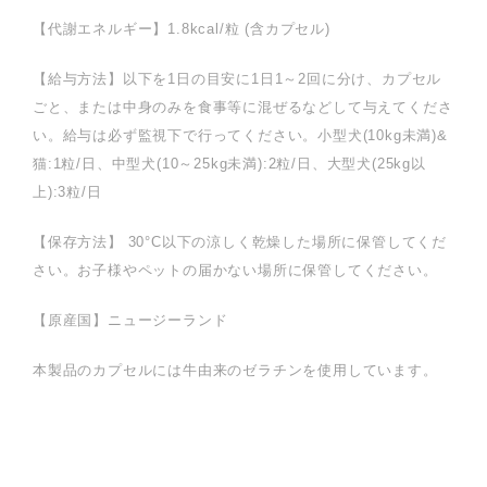
【代謝エネルギー】1.8kcal/粒 (含カプセル)
【給与方法】以下を1日の目安に1日1～2回に分け、カプセル
ごと、または中身のみを食事等に混ぜるなどして与えてくださ
い。給与は必ず監視下で行ってください。小型犬(10kg未満)&
猫:1粒/日、中型犬(10～25kg未満):2粒/日、大型犬(25kg以
上):3粒/日
【保存方法】 30°C以下の涼しく乾燥した場所に保管してくだ
さい。お子様やペットの届かない場所に保管してください。
【原産国】ニュージーランド
本製品のカプセルには牛由来のゼラチンを使用しています。